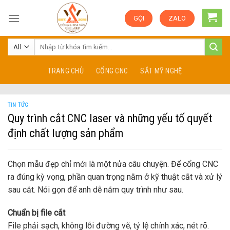
Skip
GỌI
ZALO
to
content
TRANG CHỦ
CỔNG CNC
SẮT MỸ NGHỆ
TIN TỨC
Quy trình cắt CNC laser và những yếu tố quyết
định chất lượng sản phẩm
Chọn mẫu đẹp chỉ mới là một nửa câu chuyện. Để cổng CNC
ra đúng kỳ vọng, phần quan trọng nằm ở kỹ thuật cắt và xử lý
sau cắt. Nói gọn để anh dễ nắm quy trình như sau.
Chuẩn bị file cắt
File phải sạch, không lỗi đường vẽ, tỷ lệ chính xác, nét rõ.