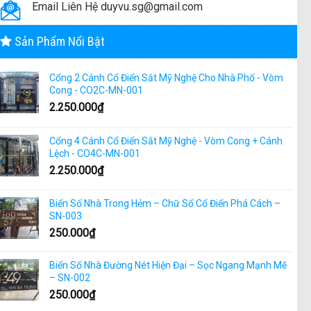
Email Liên Hệ duyvu.sg@gmail.com
Sản Phẩm Nổi Bật
Cổng 2 Cánh Cổ Điển Sắt Mỹ Nghệ Cho Nhà Phố - Vòm
Cong - CO2C-MN-001
2.250.000
₫
Cổng 4 Cánh Cổ Điển Sắt Mỹ Nghệ - Vòm Cong + Cánh
Lệch - CO4C-MN-001
2.250.000
₫
Biển Số Nhà Trong Hẻm – Chữ Số Cổ Điển Phá Cách –
SN-003
250.000
₫
Biển Số Nhà Đường Nét Hiện Đại – Sọc Ngang Mạnh Mẽ
– SN-002
250.000
₫