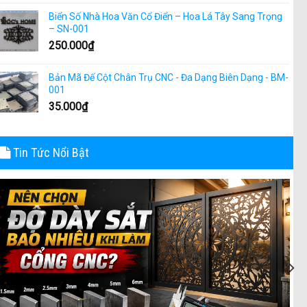
Biển Số Nhà Hoa Văn Cổ Điển – Hoa Lá Tây Sang Trọng
– SN-001
250.000
₫
Bản Mã Đế Cột Chân Trụ CNC - Đa Dạng Biên Dạng - BM-
001
35.000
₫
Tin Tức Nổi Bật