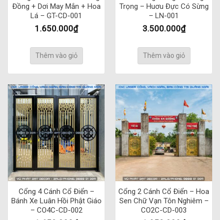
Đồng + Dơi May Mắn + Hoa
Trọng – Huơu Đực Có Sừng
Lá – GT-CD-001
– LN-001
1.650.000
₫
3.500.000
₫
Thêm vào giỏ
Thêm vào giỏ
Cổng 4 Cánh Cổ Điển –
Cổng 2 Cánh Cổ Điển – Hoa
Bánh Xe Luân Hồi Phật Giáo
Sen Chữ Vạn Tôn Nghiêm –
– CO4C-CD-002
CO2C-CD-003