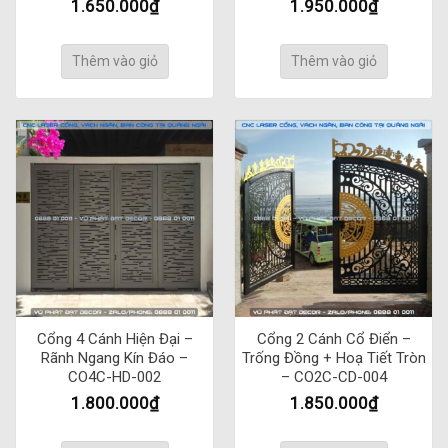
1.650.000
₫
1.950.000
₫
Thêm vào giỏ
Thêm vào giỏ
Cổng 4 Cánh Hiện Đại –
Cổng 2 Cánh Cổ Điển –
Rãnh Ngang Kín Đáo –
Trống Đồng + Hoạ Tiết Tròn
CO4C-HD-002
– CO2C-CD-004
1.800.000
₫
1.850.000
₫