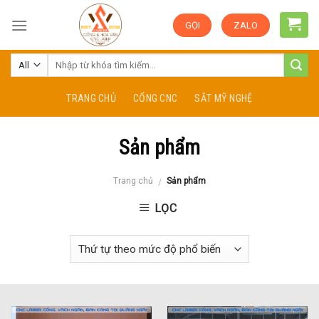
Skip
GỌI
ZALO
to
content
TRANG CHỦ
CỔNG CNC
SẮT MỸ NGHỆ
Sản phẩm
Trang chủ
Sản phẩm
/
LỌC