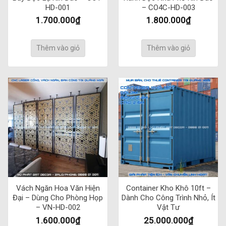
HD-001
– CO4C-HD-003
1.700.000
₫
1.800.000
₫
Thêm vào giỏ
Thêm vào giỏ
Vách Ngăn Hoa Văn Hiện
Container Kho Khô 10ft –
Đại – Dùng Cho Phòng Họp
Dành Cho Công Trình Nhỏ, Ít
– VN-HD-002
Vật Tư
1.600.000
₫
25.000.000
₫