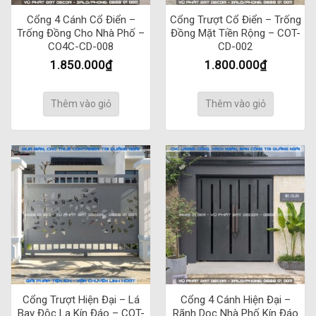
Cổng 4 Cánh Cổ Điển –
Cổng Trượt Cổ Điển – Trống
Trống Đồng Cho Nhà Phố –
Đồng Mặt Tiền Rộng – COT-
CO4C-CD-008
CD-002
1.850.000
₫
1.800.000
₫
Thêm vào giỏ
Thêm vào giỏ
Cổng Trượt Hiện Đại – Lá
Cổng 4 Cánh Hiện Đại –
Bay Độc Lạ Kín Đáo – COT-
Rãnh Dọc Nhà Phố Kín Đáo