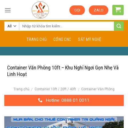
Skip
GỌI
ZALO
to
content
TRANG CHỦ
CỔNG CNC
SẮT MỸ NGHỆ
Container Văn Phòng 10ft – Khu Nghỉ Ngơi Gọn Nhẹ Và
Linh Hoạt
Trang chủ
Container 10ft / 20ft / 40ft
Container Văn Phòng
/
/
Hotline: 0888 01 0011