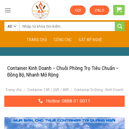
Skip
GỌI
ZALO
to
content
TRANG CHỦ
CỔNG CNC
SẮT MỸ NGHỆ
Container Kinh Doanh – Chuỗi Phòng Trọ Tiêu Chuẩn –
Đồng Bộ, Nhanh Mở Rộng
Trang chủ
Container 10ft / 20ft / 40ft
Container Di Động - Kinh Doanh
/
/
Hotline: 0888 01 0011