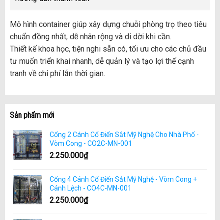
Mô hình container giúp xây dựng chuỗi phòng trọ theo tiêu
chuẩn đồng nhất, dễ nhân rộng và di dời khi cần.
Thiết kế khoa học, tiện nghi sẵn có, tối ưu cho các chủ đầu
tư muốn triển khai nhanh, dễ quản lý và tạo lợi thế cạnh
tranh về chi phí lẫn thời gian.
Sản phẩm mới
Cổng 2 Cánh Cổ Điển Sắt Mỹ Nghệ Cho Nhà Phố -
Vòm Cong - CO2C-MN-001
2.250.000
₫
Cổng 4 Cánh Cổ Điển Sắt Mỹ Nghệ - Vòm Cong +
Cánh Lệch - CO4C-MN-001
2.250.000
₫